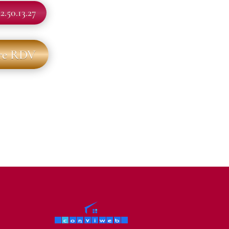
2.50.13.27
re RDV