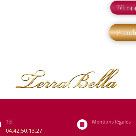
Tél. 04.4
Prend
Tél.
Mentions légales

04.42.50.13.27