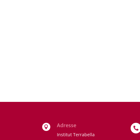
Adresse


Institut Terrabella