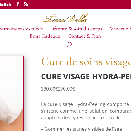
ella.fr
s mains et des pieds
Détente & soin du corps
Minceur 
Bons Cadeaux
Contact & Plan
Cure de soins visag
CURE VISAGE HYDRA-P
.
330,00
€
270,00
€
La cure visage Hydra-Peeling comporte 
s’inscrit comme une solution comparabl
adaptée à les types de peaux afin de :
– Gommer les signes visibles de l’âge