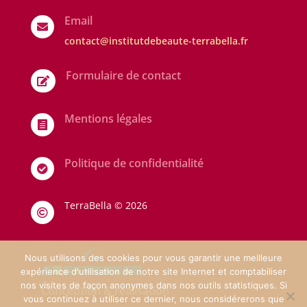
Email

contact@institutdebeaute-terrabella.fr
Formulaire de contact

Mentions légales

Politique de confidentialité

TerraBella ©
2026

Nous utilisons des cookies pour vous garantir une meilleure
expérience d'utilisation de notre site Internet et comptabiliser
nos visites de façon anonymes dans nos outils statistiques. Si
Conception & réalisation
vous continuez à utiliser ce dernier, nous considérerons que