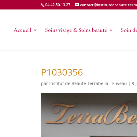
04.42.50.13.27
contact@institutdebeaute-terrab
Accueil
Soins visage & Soins beauté
Soin de
P1030356
par
Institut de Beauté Terrabella - Fuveau
|
9 