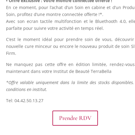
▪️ Offre exclusive : votre montre connectée offerte !
En ce moment, pour l’achat d’un Soin en cabine et d’un Produ
Soin, profitez d’une montre connectée offerte !*.
Avec son ecran tactile multifonction et le Bluethooth 4.0, ell
parfaite pour suivre votre activité en temps réel.
C’est le moment idéal pour prendre soin de vous, découvri
nouvelle cure minceur ou encore le nouveau produit de soin S
Firm.
Ne manquez pas cette offre en édition limitée, rendez-vou
maintenant dans votre Institut de Beauté TerraBella
*Offre valable uniquement dans la limite des stocks disponibles.
conditions en institut.
Tel: 04.42.50.13.27
Prendre RDV