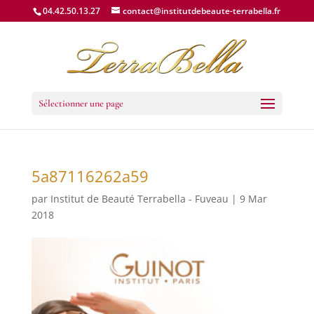
04.42.50.13.27
contact@institutdebeaute-terrabella.fr
Sélectionner une page
5a87116262a59
par
Institut de Beauté Terrabella - Fuveau
|
9 Mar
2018