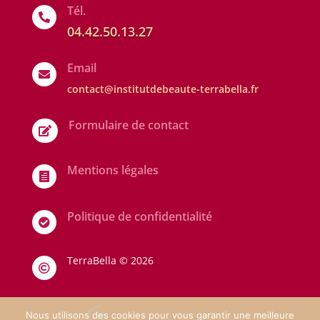
Tél.

04.42.50.13.27
Email

contact@institutdebeaute-terrabella.fr
Formulaire de contact

Mentions légales

Politique de confidentialité

TerraBella ©
2026

Nous utilisons des cookies pour vous garantir une meilleure