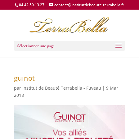
04.42.50.13.27
contact@institutdebeaute-terrabella.fr
Sélectionner une page
guinot
par
Institut de Beauté Terrabella - Fuveau
|
9 Mar
2018