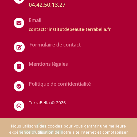
04.42.50.13.27
Email

contact@institutdebeaute-terrabella.fr
Formulaire de contact

Mentions légales

Politique de confidentialité

TerraBella ©
2026

Nous utilisons des cookies pour vous garantir une meilleure
expérience d'utilisation de notre site Internet et comptabiliser